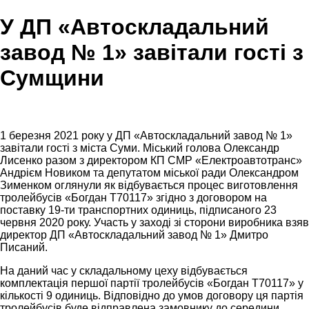
У ДП «Автоскладальний
завод № 1» завітали гості з
Сумщини
1 березня 2021 року у ДП «Автоскладальний завод № 1»
завітали гості з міста Суми. Міський голова Олександр
Лисенко разом з директором КП СМР «Електроавтотранс»
Андрієм Новиком та депутатом міської ради Олександром
Зименком оглянули як відбувається процес виготовлення
тролейбусів «Богдан Т70117» згідно з договором на
поставку 19-ти транспортних одиниць, підписаного 23
червня 2020 року. Участь у заході зі сторони виробника взяв
директор ДП «Автоскладальний завод № 1» Дмитро
Писаний.
На даний час у складальному цеху відбувається
комплектація першої партії тролейбусів «Богдан Т70117» у
кількості 9 одиниць. Відповідно до умов договору ця партія
тролейбусів буде відправлена замовнику до середини