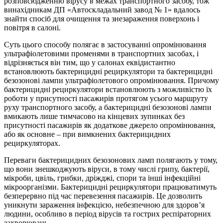
розповсюдженню вірусу в межах транспортного засобу, тож
винахідникам ДП «Автоскладальний завод № 1» вдалось
знайти спосіб для очищення та знезараження поверхонь і
повітря в салоні.
Суть цього способу полягає в застосуванні опромінювання
ультрафіолетовими променями в транспортних засобах, і
відрізняється він тим, що у салонах еквідистантно
встановлюють бактерицидні рециркулятори та бактерицидні
безозонові лампи ультрафіолетового опромінювання. Причому
бактерицидні рециркулятори встановлюють з можливістю їх
роботи у присутності пасажирів протягом усього маршруту
руху транспортного засобу, а бактерицидні безозонові лампи
вмикають лише тимчасово на кінцевих зупинках без
присутності пасажирів як додаткове джерело опромінювання,
або як основне – при вимкнених бактерицидних
рециркуляторах.
Переваги бактерицидних безозонових ламп полягають у тому,
що вони знешкоджують віруси, в тому числі грипу, бактерії,
мікроби, цвіль, грибки, дріжджі, спори та інші інфекційні
мікроорганізми. Бактерицидні рециркулятори працюватимуть
безперервно під час перевезення пасажирів. Це дозволить
уникнути зараження інфекцією, небезпечною для здоров’я
людини, особливо в період вірусів та гострих респіраторних
захворювань.