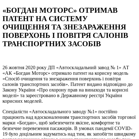
«БОГДАН МОТОРС» ОТРИМАВ
ПАТЕНТ НА СИСТЕМУ
ОЧИЩЕННЯ ТА ЗНЕЗАРАЖЕННЯ
ПОВЕРХОНЬ І ПОВІТРЯ САЛОНІВ
ТРАНСПОРТНИХ ЗАСОБІВ
26 жовтня 2020 року ДП «Автоскладальний завод № 1» АТ
«АК «Богдан Моторс» отримало патент на корисну модель
«Спосіб очищення та знезараження поверхонь і повітря
салонів транспортних засобів». Патент видано відповідно до
Закону України «Про охорону прав на винаходи та корисні
моделі» та зареєстровано в Державному реєстрі України
корисних моделей.
Спеціалісти «Автоскладального заводу №1» постійно
працюють над вдосконаленням транспортних засобів торгової
марки «Богдан», щоб забезпечити якісне, комфортне та
безпечне перевезення пасажирів. В умовах пандемії COVID-
19 було доцільним задуматись над тим, як запобігти швидкому