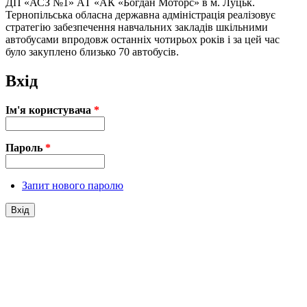
ДП «АСЗ №1» АТ «АК «Богдан Моторс» в м. Луцьк.
Тернопільська обласна державна адміністрація реалізовує
стратегію забезпечення навчальних закладів шкільними
автобусами впродовж останніх чотирьох років і за цей час
було закуплено близько 70 автобусів.
Вхід
Ім'я користувача
*
Пароль
*
Запит нового паролю