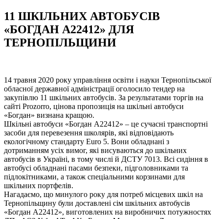
11 ШКІЛЬНИХ АВТОБУСІВ
«БОГДАН А22412» ДЛЯ
ТЕРНОПІЛЬЩИНИ
14 травня 2020 року управління освіти і науки Тернопільської
обласної державної адміністрації оголосило тендер на
закупівлю 11 шкільних автобусів. За результатами торгів на
сайті Prozorro, цінова пропозиція на шкільні автобуси
«Богдан» визнана кращою.
Шкільні автобуси «Богдан А22412» – це сучасні транспортні
засоби для перевезення школярів, які відповідають
екологічному стандарту Euro 5. Вони обладнані з
дотриманням усіх вимог, які висуваються до шкільних
автобусів в Україні, в тому числі й ДСТУ 7013. Всі сидіння в
автобусі обладнані пасами безпеки, підголовниками та
підлокітниками, а також спеціальними корзинами для
шкільних портфелів.
Нагадаємо, що минулого року для потреб місцевих шкіл на
Тернопільщину були доставлені сім шкільних автобусів
«Богдан А22412», виготовлених на виробничих потужностях