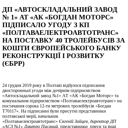
ДП «АВТОСКЛАДАЛЬНИЙ ЗАВОД
№ 1» АТ «АК «БОГДАН МОТОРС»
ПІДПИСАЛО УГОДУ З КП
«ПОЛТАВАЕЛЕКТРОАВТОТРАНС»
НА ПОСТАВКУ 40 ТРОЛЕЙБУСІВ ЗА
КОШТИ ЄВРОПЕЙСЬКОГО БАНКУ
РЕКОНСТРУКЦІЇ І РОЗВИТКУ
(ЄБРР)
24 грудня 2019 року в Полтаві відбулося підписання
двосторонньої угоди між дочірнім підприємством
«Автоскладальний завод №1» АТ «АК «Богдан Моторс» та
комунальним підприємством «Полтаваелектроавтотранс» на
постачання сорока 12-ти метрових тролейбусів «Богдан
Т70117». На підписанні були присутні представники
полтавської мерії, начальник
«Полтаваелектроавтотранс»
Євгеній Зайцев
, директор ДП
«АСЗ №1» Дмитро Писаний,
представники преси та інші