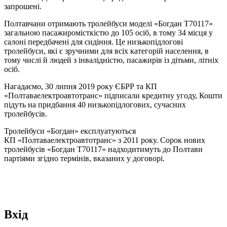
запрошені.
Полтавчани отримають тролейбуси моделі «Богдан Т70117»
загальною пасажиромісткістю до 105 осіб, в тому 34 місця у
салоні передбачені для сидіння. Це низькопідлогові
тролейбуси, які є зручними для всіх категорій населення, в
тому числі й людей з інвалідністю, пасажирів із дітьми, літніх
осіб.
Нагадаємо, 30 липня 2019 року ЄБРР та КП
«Полтаваелектроавтотранс» підписали кредитну угоду, Кошти
підуть на придбання 40 низькопідлогових, сучасних
тролейбусів.
Тролейбуси «Богдан» експлуатуються
КП «Полтаваелектроавтотранс» з 2011 року. Сорок нових
тролейбусів «Богдан Т70117» надходитимуть до Полтави
партіями згідно термінів, вказаних у договорі.
Вхід