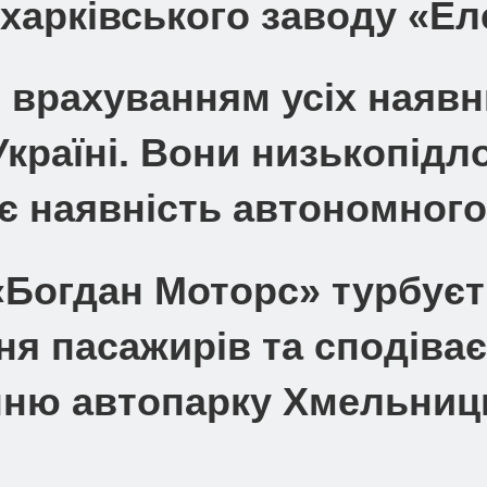
 харківського заводу «Е
з врахуванням усіх наявн
країні. Вони низькопідлог
 наявність автономного
Богдан Моторс» турбуєть
я пасажирів та сподіва
ню автопарку Хмельниць