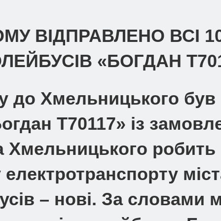
МУ ВІДПРАВЛЕНО ВСІ 1
ЛЕЙБУСІВ «БОГДАН Т70
ку до Хмельницького був
гдан Т70117» із замовлен
а Хмельницького робить 
електротранспорту міста
усів – нові. За словами