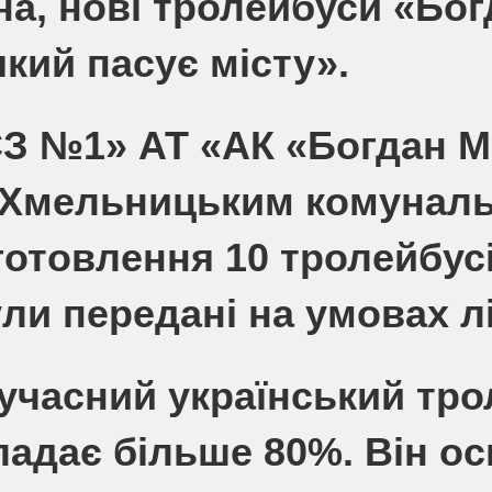
, нові тролейбуси «Бог
який пасує місту».
З №1» АТ «АК «Богдан Мо
з Хмельницьким комунал
готовлення 10 тролейбусі
ли передані на умовах лі
сучасний український тро
ладає більше 80%. Він 