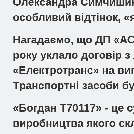
Олександра Симчишина
особливий відтінок, «
Нагадаємо, що ДП «АС
року уклало договір 
«Електротранс» на ви
Транспортні засоби бу
«Богдан Т70117» - це 
виробництва якого ск