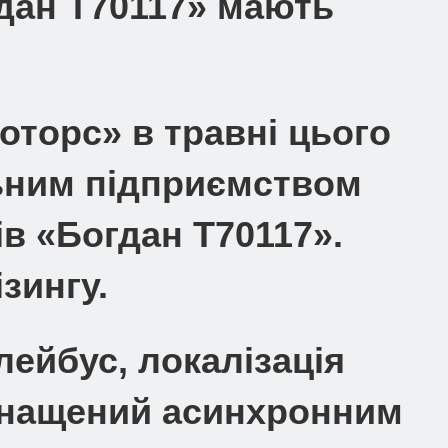
дан Т70117» мають
торс» в травні цього
ьним підприємством
в «Богдан Т70117».
зингу.
лейбус, локалізація
оснащений асинхронним