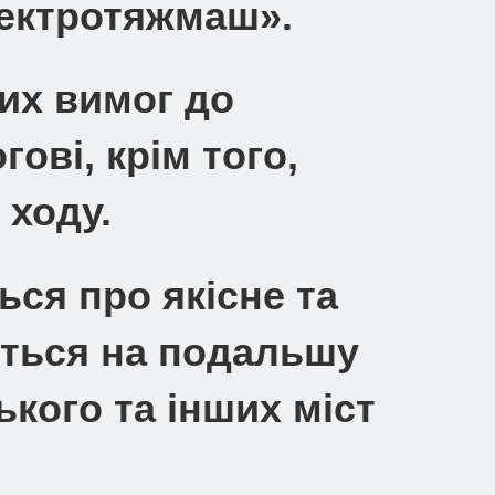
лектротяжмаш».
их вимог до
ові, крім того,
 ходу.
ся про якісне та
ється на подальшу
кого та інших міст